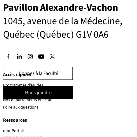
Pavillon Alexandre-Vachon
1045, avenue de la Médecine,
Québec (Québec) G1V 0A6
Donnez à la Faculté
Accès rapides
Programmes d’études
Nous joindre
Corps professoral
Nos départements et école
Foire aux questions
Ressources
monPortail